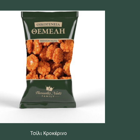
Τσίλι Κροκέρινο